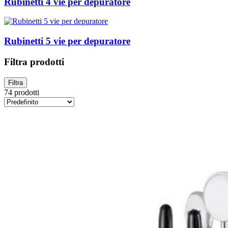
Rubinetti 4 vie per depuratore
Rubinetti 5 vie per depuratore
Filtra prodotti
Filtra
74 prodotti