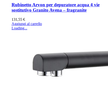
Rubinetto Arvon per depuratore acqua 4 vie
sostitutivo Granito Avena – fragranite
131,55
€
Aggiungi al carrello
Loading...