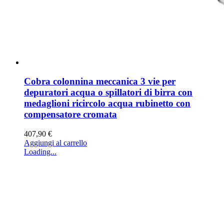
Cobra colonnina meccanica 3 vie per
depuratori acqua o spillatori di birra con
medaglioni ricircolo acqua rubinetto con
compensatore cromata
407,90
€
Aggiungi al carrello
Loading...