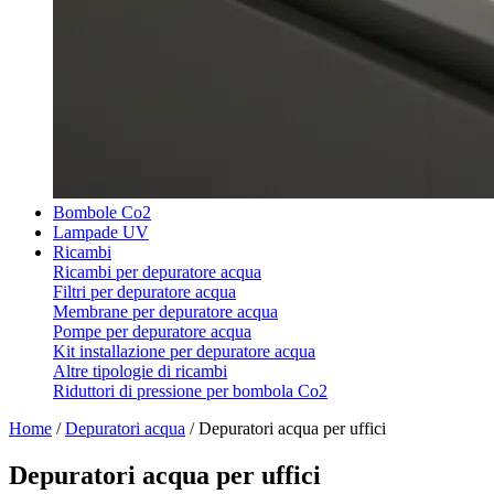
Bombole Co2
Lampade UV
Ricambi
Ricambi per depuratore acqua
Filtri per depuratore acqua
Membrane per depuratore acqua
Pompe per depuratore acqua
Kit installazione per depuratore acqua
Altre tipologie di ricambi
Riduttori di pressione per bombola Co2
Home
/
Depuratori acqua
/
Depuratori acqua per uffici
Depuratori acqua per uffici