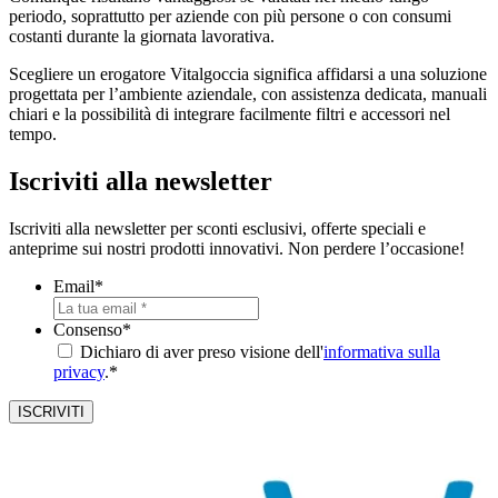
periodo, soprattutto per aziende con più persone o con consumi
costanti durante la giornata lavorativa.
Scegliere un erogatore Vitalgoccia significa affidarsi a una soluzione
progettata per l’ambiente aziendale, con assistenza dedicata, manuali
chiari e la possibilità di integrare facilmente filtri e accessori nel
tempo.
Iscriviti alla newsletter
Iscriviti alla newsletter per sconti esclusivi, offerte speciali e
anteprime sui nostri prodotti innovativi. Non perdere l’occasione!
Email
*
Consenso
*
Dichiaro di aver preso visione dell'
informativa sulla
privacy
.*
ISCRIVITI