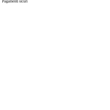
Pagamenti sicuri