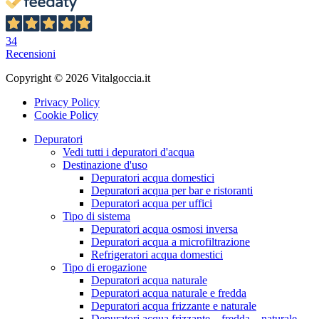
34
Recensioni
Copyright © 2026 Vitalgoccia.it
Privacy Policy
Cookie Policy
Depuratori
Vedi tutti i depuratori d'acqua
Destinazione d'uso
Depuratori acqua domestici
Depuratori acqua per bar e ristoranti
Depuratori acqua per uffici
Tipo di sistema
Depuratori acqua osmosi inversa
Depuratori acqua a microfiltrazione
Refrigeratori acqua domestici
Tipo di erogazione
Depuratori acqua naturale
Depuratori acqua naturale e fredda
Depuratori acqua frizzante e naturale
Depuratori acqua frizzante – fredda – naturale