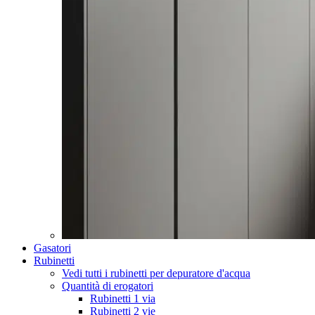
Gasatori
Rubinetti
Vedi tutti i rubinetti per depuratore d'acqua
Quantità di erogatori
Rubinetti 1 via
Rubinetti 2 vie