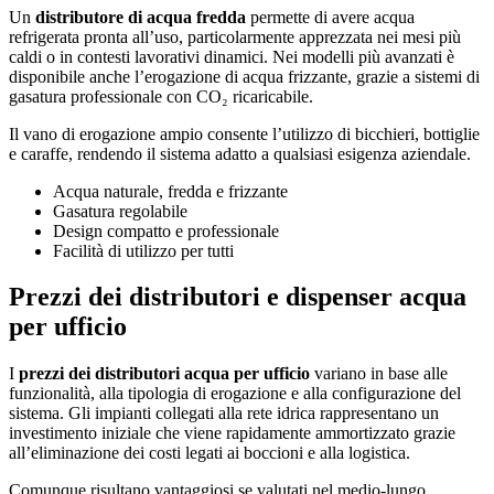
Un
distributore di acqua fredda
permette di avere acqua
refrigerata pronta all’uso, particolarmente apprezzata nei mesi più
caldi o in contesti lavorativi dinamici. Nei modelli più avanzati è
disponibile anche l’erogazione di acqua frizzante, grazie a sistemi di
gasatura professionale con CO₂ ricaricabile.
Il vano di erogazione ampio consente l’utilizzo di bicchieri, bottiglie
e caraffe, rendendo il sistema adatto a qualsiasi esigenza aziendale.
Acqua naturale, fredda e frizzante
Gasatura regolabile
Design compatto e professionale
Facilità di utilizzo per tutti
Prezzi dei distributori e dispenser acqua
per ufficio
I
prezzi dei distributori acqua per ufficio
variano in base alle
funzionalità, alla tipologia di erogazione e alla configurazione del
sistema. Gli impianti collegati alla rete idrica rappresentano un
investimento iniziale che viene rapidamente ammortizzato grazie
all’eliminazione dei costi legati ai boccioni e alla logistica.
Comunque risultano vantaggiosi se valutati nel medio-lungo