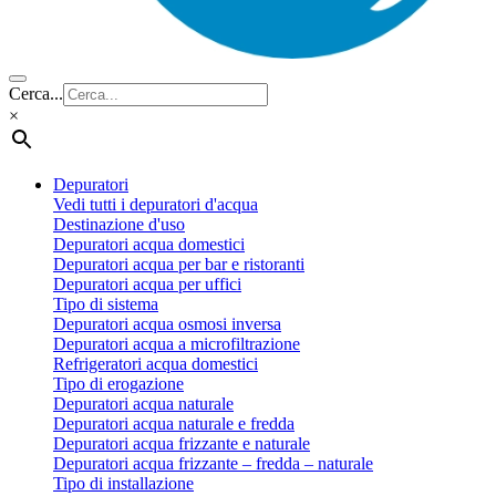
Cerca...
×
Depuratori
Vedi tutti i depuratori d'acqua
Destinazione d'uso
Depuratori acqua domestici
Depuratori acqua per bar e ristoranti
Depuratori acqua per uffici
Tipo di sistema
Depuratori acqua osmosi inversa
Depuratori acqua a microfiltrazione
Refrigeratori acqua domestici
Tipo di erogazione
Depuratori acqua naturale
Depuratori acqua naturale e fredda
Depuratori acqua frizzante e naturale
Depuratori acqua frizzante – fredda – naturale
Tipo di installazione