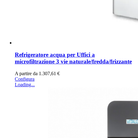
Refrigeratore acqua per Uffici a
microfiltrazione 3 vie naturale/fredda/frizzante
A partire da
1.307,61
€
Configura
Loading...