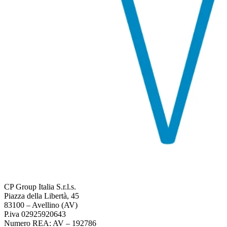
CP Group Italia S.r.l.s.
Piazza della Libertà, 45
83100 – Avellino (AV)
P.iva 02925920643
Numero REA: AV – 192786