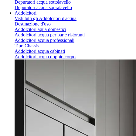
Depuratori acqua sottolavello
Depuratori acqua sopralavello
Addolcitori
Vedi tutti gli Addolcitori d'acqua
Destinazione d'uso
Addolcitori aqua domestici
Addolcitori acqua per bar e ristoranti
Addolcitori acqua professionali
Tipo Chassis
Addolcitori acqua cabinati
Addolcitori acqua doppio corpo