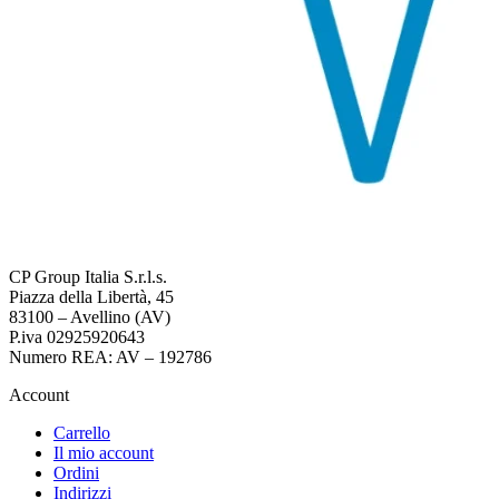
CP Group Italia S.r.l.s.
Piazza della Libertà, 45
83100 – Avellino (AV)
P.iva 02925920643
Numero REA: AV – 192786
Account
Carrello
Il mio account
Ordini
Indirizzi