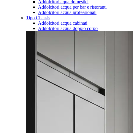
Addolcitori aqua domestici
Addolcitori acqua per bar e ristoranti
Addolcitori acqua professionali
Tipo Chassis
Addolcitori acqua cabinati
Addolcitori acqua doppio corpo