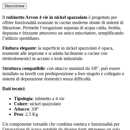
Descrizione
Il
rubinetto Arvon 4 vie in nickel spazzolato
è progettato per
offrire funzionalità avanzate in cucine moderne dotate di sistemi di
filtrazione. Permette l’erogazione separata di acqua calda, fredda,
depurata e frizzante attraverso un unico miscelatore, semplificando
l’utilizzo quotidiano.
Finitura elegante
: la superficie in nickel spazzolato è opaca,
resistente alle impronte e si adatta facilmente a cucine con
elettrodomestici in acciaio o look industriale.
Struttura compatibile
: con attacco standard da 3/8″, può essere
installato su lavelli con predisposizione a foro singolo e collegato a
sistemi di depurazione domestici senza difficoltà.
Dati tecnici
:
Tipologia
: rubinetto a 4 vie
Colore
: nickel spazzolato
Attacco
: 3/8″
Peso
: 2,5 Kg
Un componente versatile che combina estetica e funzionalità per
l’erogazione di acqua potabile da diverse fonti attraverso un solo