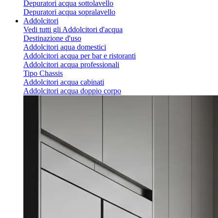
Depuratori acqua sottolavello
Depuratori acqua sopralavello
Addolcitori
Vedi tutti gli Addolcitori d'acqua
Destinazione d'uso
Addolcitori aqua domestici
Addolcitori acqua per bar e ristoranti
Addolcitori acqua professionali
Tipo Chassis
Addolcitori acqua cabinati
Addolcitori acqua doppio corpo