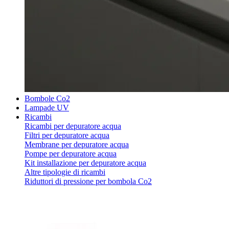
Bombole Co2
Lampade UV
Ricambi
Ricambi per depuratore acqua
Filtri per depuratore acqua
Membrane per depuratore acqua
Pompe per depuratore acqua
Kit installazione per depuratore acqua
Altre tipologie di ricambi
Riduttori di pressione per bombola Co2