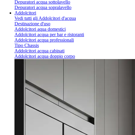
Depuratori acqua sottolavello
Depuratori acqua sopralavello
Addolcitori
Vedi tutti gli Addolcitori d'acqua
Destinazione d'uso
Addolcitori aqua domestici
Addolcitori acqua per bar e ristoranti
Addolcitori acqua professionali
Tipo Chassis
Addolcitori acqua cabinati
Addolcitori acqua doppio corpo