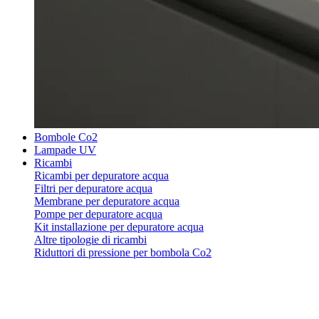
Bombole Co2
Lampade UV
Ricambi
Ricambi per depuratore acqua
Filtri per depuratore acqua
Membrane per depuratore acqua
Pompe per depuratore acqua
Kit installazione per depuratore acqua
Altre tipologie di ricambi
Riduttori di pressione per bombola Co2