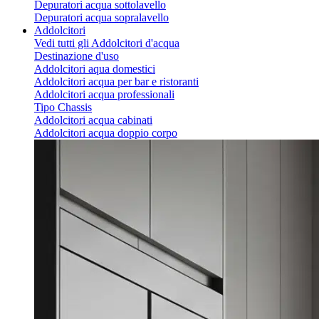
Depuratori acqua sottolavello
Depuratori acqua sopralavello
Addolcitori
Vedi tutti gli Addolcitori d'acqua
Destinazione d'uso
Addolcitori aqua domestici
Addolcitori acqua per bar e ristoranti
Addolcitori acqua professionali
Tipo Chassis
Addolcitori acqua cabinati
Addolcitori acqua doppio corpo