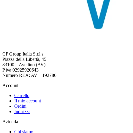
CP Group Italia S.r.l.s.
Piazza della Libertà, 45
83100 – Avellino (AV)
P.iva 02925920643
Numero REA: AV – 192786
Account
Carrello
Il mio account
Ordini
Indirizzi
Azienda
Chi siamo