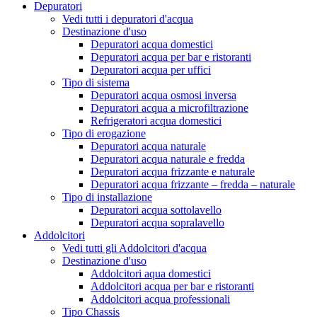
Depuratori
Vedi tutti i depuratori d'acqua
Destinazione d'uso
Depuratori acqua domestici
Depuratori acqua per bar e ristoranti
Depuratori acqua per uffici
Tipo di sistema
Depuratori acqua osmosi inversa
Depuratori acqua a microfiltrazione
Refrigeratori acqua domestici
Tipo di erogazione
Depuratori acqua naturale
Depuratori acqua naturale e fredda
Depuratori acqua frizzante e naturale
Depuratori acqua frizzante – fredda – naturale
Tipo di installazione
Depuratori acqua sottolavello
Depuratori acqua sopralavello
Addolcitori
Vedi tutti gli Addolcitori d'acqua
Destinazione d'uso
Addolcitori aqua domestici
Addolcitori acqua per bar e ristoranti
Addolcitori acqua professionali
Tipo Chassis