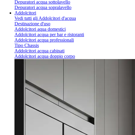
Depuratori acqua sottolavello
Depuratori acqua sopralavello
Addolcitori
Vedi tutti gli Addolcitori d'acqua
Destinazione d'uso
Addolcitori aqua domestici
Addolcitori acqua per bar e ristoranti
Addolcitori acqua professionali
Tipo Chassis
Addolcitori acqua cabinati
Addolcitori acqua doppio corpo