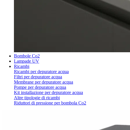
Bombole Co2
Lampade UV
Ricambi
Ricambi per depuratore acqua
Filtri per depuratore acqua
Membrane per depuratore acqua
Pompe per depuratore acqua
Kit installazione per depuratore acqua
Altre tipologie di ricambi
Riduttori di pressione per bombola Co2