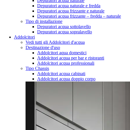
Depuratori acqua naturale
Depuratori acqua naturale e fredda
Depuratori acqua frizzante e naturale
Depuratori acqua frizzante – fredda – naturale
Tipo di installazione
Depuratori acqua sottolavello
Depuratori acqua sopralavello
Addolcitori
Vedi tutti gli Addolcitori d'acqua
Destinazione d'uso
Addolcitori aqua domestici
Addolcitori acqua per bar e ristoranti
Addolcitori acqua professionali
Tipo Chassis
Addolcitori acqua cabinati
Addolcitori acqua doppio corpo