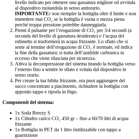
livello indicato per ottenere una gassatura migliore ed avvitala
al dispositivo ruotandola in senso antiorario.
IMPORTANTE:
non riempire la bottiglia oltre il limite e non
immettere mai CO₂ se la bottiglia è vuota o mezza piena
perché troppa pressione potrebbe danneggiarla.
Premi il pulsante per l’erogazione di CO₂ per 3/4 secondi (a
seconda del livello di gassatura desiderato) e l’acqua del
rubinetto si trasformerà in acqua frizzante. Lo sfiato che si
sente al termine dell’erogazione di CO₂ è normale, ed indica
la fine della gassatura; si tratta dell’anidride carbonica in
eccesso che viene rilasciata per sicurezza.
Attiva la decompressione del sistema tirando la bottiglia verso
l’esterno fino a sentire lo sfiato e svitala dal dispositivo in
senso orario.
Per creare la tua bibita frizzante, ora puoi aggiungere del
succo concentrato a piacimento, richiudere la bottiglia con
apposito tappo e riporla in frigo.
Componenti del sistema:
1x Soda Breezy S
1x Cilindro carico CO₂ 450 gr – fino a 60/70 litri di acqua
frizzante
1x Bottiglia in PET da 1 litro riutilizzabile con tappo a
guarnizione