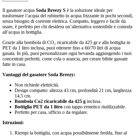
Il gasatore acqua
Soda Breezy S
è la soluzione ideale per
trasformare l’acqua del rubinetto in acqua frizzante in pochi secondi,
senza bisogno di corrente elettrica. Compatto, leggero e facile da
usare, è perfetto per chi desidera un’alternativa sostenibile e comoda
all’acqua in bottiglia.
Grazie alla bombola di CO₂ ricaricabile da 425 gr e alla bottiglia in
PET da 1 litro inclusa, puoi ottenere fino a 60/70 litri di acqua
gasata. In più, puoi personalizzare ogni bevanda aggiungendo i tuoi
concentrati preferiti, come cola o arancia, per creare bibite gassate
fatte in casa.
Vantaggi del gasatore Soda Breezy:
Non richiede elettricità.
Design compatto: altezza 43 cm, profondità 21 cm, larghezza
14,5 cm.
Bombola Co2 ricaricabile da 425 g
inclusa.
Bottiglia PET da 1 litro
con tappo ermetico riutilizzabile.
Perfetto per casa, ufficio o da regalare.
Istruzioni:
Riempi la bottiglia, con acqua possibilmente fredda, fino al