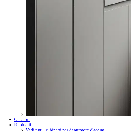
Gasatori
Rubinetti
Vedi tutti i rubinetti per depuratore d'acqua