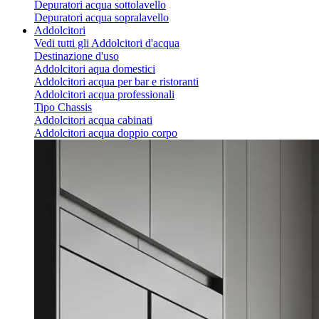
Depuratori acqua sottolavello
Depuratori acqua sopralavello
Addolcitori
Vedi tutti gli Addolcitori d'acqua
Destinazione d'uso
Addolcitori aqua domestici
Addolcitori acqua per bar e ristoranti
Addolcitori acqua professionali
Tipo Chassis
Addolcitori acqua cabinati
Addolcitori acqua doppio corpo