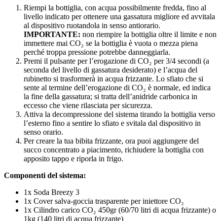
Riempi la bottiglia, con acqua possibilmente fredda, fino al
livello indicato per ottenere una gassatura migliore ed avvitala
al dispositivo ruotandola in senso antiorario.
IMPORTANTE:
non riempire la bottiglia oltre il limite e non
immettere mai CO₂ se la bottiglia è vuota o mezza piena
perché troppa pressione potrebbe danneggiarla.
Premi il pulsante per l’erogazione di CO₂ per 3/4 secondi (a
seconda del livello di gassatura desiderato) e l’acqua del
rubinetto si trasformerà in acqua frizzante. Lo sfiato che si
sente al termine dell’erogazione di CO₂ è normale, ed indica
la fine della gassatura; si tratta dell’anidride carbonica in
eccesso che viene rilasciata per sicurezza.
Attiva la decompressione del sistema tirando la bottiglia verso
l’esterno fino a sentire lo sfiato e svitala dal dispositivo in
senso orario.
Per creare la tua bibita frizzante, ora puoi aggiungere del
succo concentrato a piacimento, richiudere la bottiglia con
apposito tappo e riporla in frigo.
Componenti del sistema:
1x Soda Breezy 3
1x Cover salva-goccia trasparente per iniettore CO₂
1x Cilindro carico CO₂ 450gr (60/70 litri di acqua frizzante) o
1kg (140 litri di acqua frizzante)