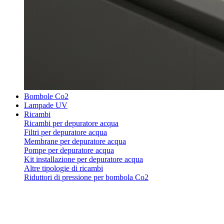
Bombole Co2
Lampade UV
Ricambi
Ricambi per depuratore acqua
Filtri per depuratore acqua
Membrane per depuratore acqua
Pompe per depuratore acqua
Kit installazione per depuratore acqua
Altre tipologie di ricambi
Riduttori di pressione per bombola Co2