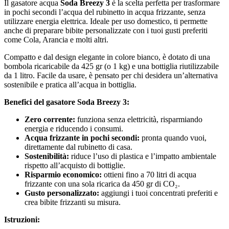
Il gasatore acqua
Soda Breezy 3
è la scelta perfetta per trasformare
in pochi secondi l’acqua del rubinetto in acqua frizzante, senza
utilizzare energia elettrica. Ideale per uso domestico, ti permette
anche di preparare bibite personalizzate con i tuoi gusti preferiti
come Cola, Arancia e molti altri.
Compatto e dal design elegante in colore bianco, è dotato di una
bombola ricaricabile da 425 gr (o 1 kg) e una bottiglia riutilizzabile
da 1 litro. Facile da usare, è pensato per chi desidera un’alternativa
sostenibile e pratica all’acqua in bottiglia.
Benefici del gasatore Soda Breezy 3:
Zero corrente:
funziona senza elettricità, risparmiando
energia e riducendo i consumi.
Acqua frizzante in pochi secondi:
pronta quando vuoi,
direttamente dal rubinetto di casa.
Sostenibilità:
riduce l’uso di plastica e l’impatto ambientale
rispetto all’acquisto di bottiglie.
Risparmio economico:
ottieni fino a 70 litri di acqua
frizzante con una sola ricarica da 450 gr di CO₂.
Gusto personalizzato:
aggiungi i tuoi concentrati preferiti e
crea bibite frizzanti su misura.
Istruzioni: