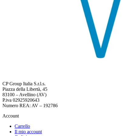
CP Group Italia S.r.l.s.
Piazza della Libertà, 45
83100 – Avellino (AV)
P.iva 02925920643
Numero REA: AV – 192786
Account
Carrello
Il mio account