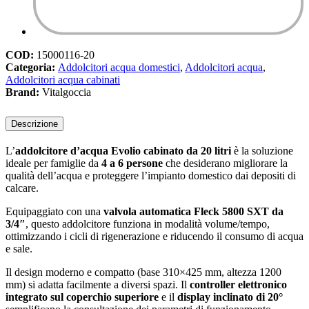
COD:
15000116-20
Categoria:
Addolcitori acqua domestici
,
Addolcitori acqua
,
Addolcitori acqua cabinati
Brand:
Vitalgoccia
Descrizione
L’
addolcitore d’acqua Evolio cabinato da 20 litri
è la soluzione
ideale per famiglie da
4 a 6 persone
che desiderano migliorare la
qualità dell’acqua e proteggere l’impianto domestico dai depositi di
calcare.
Equipaggiato con una
valvola automatica Fleck 5800 SXT da
3/4″
, questo addolcitore funziona in modalità volume/tempo,
ottimizzando i cicli di rigenerazione e riducendo il consumo di acqua
e sale.
Il design moderno e compatto (base 310×425 mm, altezza 1200
mm) si adatta facilmente a diversi spazi. Il
controller elettronico
integrato sul coperchio superiore
e il
display inclinato di 20°