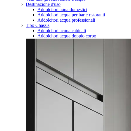
Destinazione d'uso
Addolcitori aqua domestici
Addolcitori acqua per bar e ristoranti
Addolcitori acqua professionali
Tipo Chassis
Addolcitori acqua cabinati
Addolcitori acqua doppio corpo