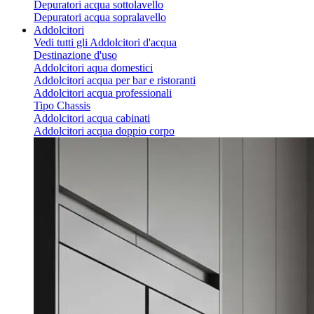
Depuratori acqua sottolavello
Depuratori acqua sopralavello
Addolcitori
Vedi tutti gli Addolcitori d'acqua
Destinazione d'uso
Addolcitori aqua domestici
Addolcitori acqua per bar e ristoranti
Addolcitori acqua professionali
Tipo Chassis
Addolcitori acqua cabinati
Addolcitori acqua doppio corpo